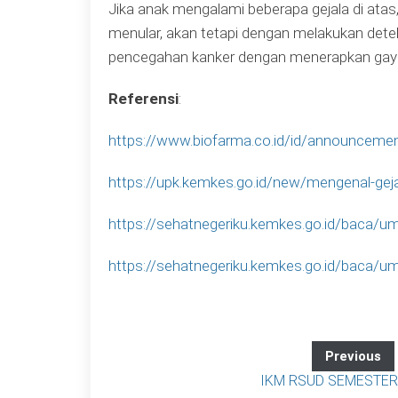
Jika anak mengalami beberapa gejala di atas
menular, akan tetapi dengan melakukan detek
pencegahan kanker dengan menerapkan gaya
Referensi
:
https://www.biofarma.co.id/id/announcement
https://upk.kemkes.go.id/new/mengenal-gej
https://sehatnegeriku.kemkes.go.id/baca/
https://sehatnegeriku.kemkes.go.id/baca/
Previous
IKM RSUD SEMESTER 