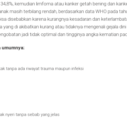
r 34,8%, kemudian limfoma atau kanker getah bening dan kanke
anak masih terbilang rendah, berdasarkan data WHO pada tah
 bisa disebabkan karena kurangnya kesadaran dan keterlamba
 yang di akibatkan kurang atau tidaknya mengenali gejala dini
batan jadi tidak optimal dan tingginya angka kematian pada
da umumnya:
kak tanpa ada riwayat trauma maupun infeksi
ak nyeri tanpa sebab yang jelas