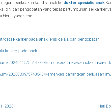
, segera periksakan kondisi anak ke
dokter spesialis anak
.Ka
si dini dan pengobatan yang tepat pertumbuhan sel kanker ya
 hidup yang sehat.
/detail/kanker-pada-anak-jenis-gejala-dan-pengobatan
ala-kanker-pada-anak
umum/20240115/5544773/kemenkes-dan-viva-anak-kanker-indo
umum/20230809/5743643/kemenkes-canangkan-perluasan-imuni
II 2023
Hari D