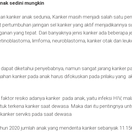
anak sedini mungkin
kanker
anak
hari kanker anak sedunia, Kanker masih menjadi salah satu pen
sedunia
pertumbuhan jaringan sel kanker yang aktif menjadikannya su
nan yang tepat. Dari banyaknya jenis kanker ada beberapa je
 retinoblastoma, limfoma, neuroblastoma, kanker otak dan leuk
k dapat diketahui penyebabnya, namun sangat jarang kanker p
egahan kanker pada anak harus difokuskan pada prilaku yan
ktor resiko adanya kanker pada anak, yaitu infeksi HIV, malari
tuk terkena kanker saat dewasa. Maka dari itu pentingnya unt
kanker serviks pada saat dewasa.
un 2020 jumlah anak yang menderita kanker sebanyak 11.156