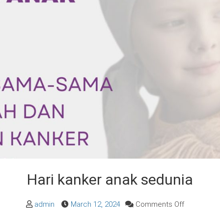
Hari kanker anak sedunia
on
admin
March 12, 2024
Comments Off
Hari