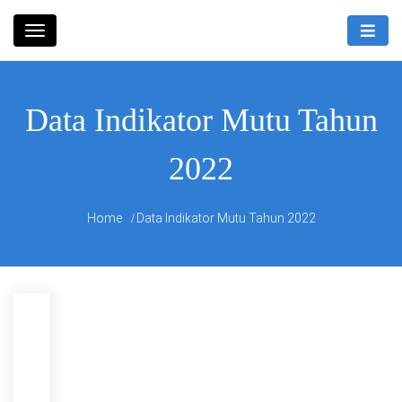
Skip
Rumah Sakit Umum Daerah
to
RSUD
Bandung Kiwari
content
Bandung
Data Indikator Mutu Tahun
Kiwari
2022
Home
Data Indikator Mutu Tahun 2022