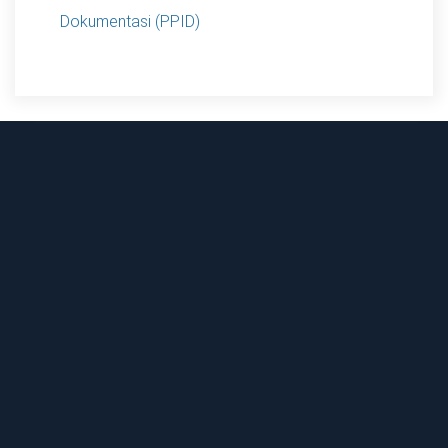
Dokumentasi (PPID)
Dulu, aku pikir hidup sehat bisa ditunda. Sekarang
Giat Kiwari Minggu Ini ✨👌🏻 #giatkiwari #rsudbandu