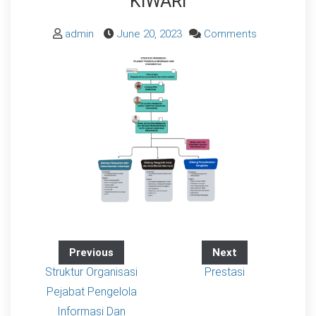
KIWARI
on
admin
June 20, 2023
Comments
PROFIL
PPID
RSUD
BANDUNG
KIWARI
Previous
Next
Struktur Organisasi
Prestasi
Pejabat Pengelola
Informasi Dan