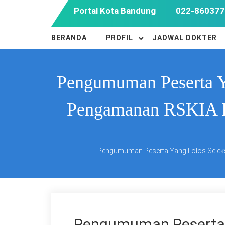
Skip
Portal Kota Bandung
022-860377
to
content
BERANDA
PROFIL
JADWAL DOKTER
Pengumuman Peserta Ya
Pengamanan RSKIA Ko
Pengumuman Peserta Yang Lolos Seleks
Pengumuman Peserta Y