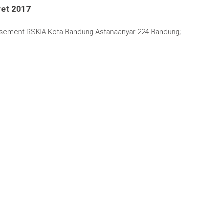
aret 2017
Periode
1
Basement RSKIA Kota Bandung Astanaanyar 224 Bandung;
April
s/d
31
Desember
2017