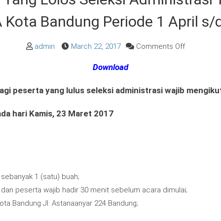
Kota Bandung Periode 1 April s/
on
admin
March 22, 2017
Comments Off
Pengumum
Download
Peserta
Yang
agi peserta yang lulus seleksi administrasi wajib mengikut
Lolos
Seleksi
ada hari Kamis, 23 Maret 2017
Administra
Tenaga
Satuan
Tenaga
sebanyak 1 (satu) buah;
Pengaman
B dan peserta wajib hadir 30 menit sebelum acara dimulai;
RSKIA
ota Bandung Jl. Astanaanyar 224 Bandung;
Kota
Bandung