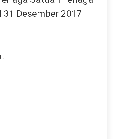
d 31 Desember 2017
an
i:
si
an