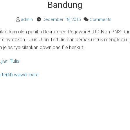
Bandung
on
admin
December 18, 2015
Comments
Pengumu
ang dilakukan oleh panitia Rekrutmen Pegawai BLUD Non PNS R
Hasil
nyatakan Lulus Ujian Tertulis dan berhak untuk mengikuti uj
Ujian
 jelasnya silahkan download file berikut:
Tertulis
Rekrutme
ian Tulis
Pegawai
BLUD
a tertib wawancara
Non
PNS
RSKIA
Kota
Bandung