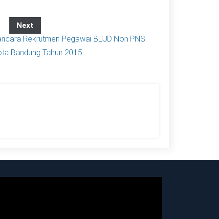
Next
ncara Rekrutmen Pegawai BLUD Non PNS
ta Bandung Tahun 2015