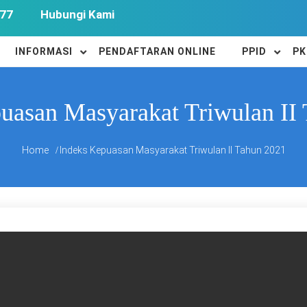
77
Hubungi Kami
INFORMASI
PENDAFTARAN ONLINE
PPID
PK
uasan Masyarakat Triwulan II
Home
Indeks Kepuasan Masyarakat Triwulan II Tahun 2021