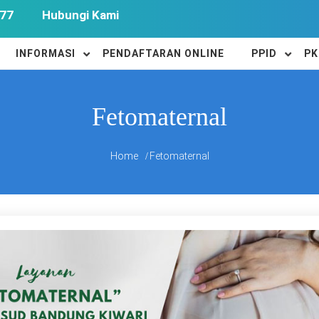
77
Hubungi Kami
INFORMASI
PENDAFTARAN ONLINE
PPID
PK
Fetomaternal
Home
Fetomaternal