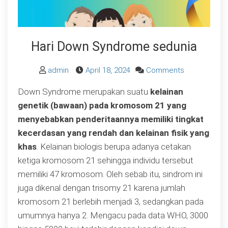
Hari Down Syndrome sedunia
on
admin
April 18, 2024
Comments
Hari
Down Syndrome merupakan suatu
kelainan
Down
genetik (bawaan)
pada kromosom 21 yang
Syndrome
menyebabkan penderitaannya memiliki tingkat
sedunia
kecerdasan yang rendah dan kelainan fisik yang
khas
. Kelainan biologis berupa adanya cetakan
ketiga kromosom 21 sehingga individu tersebut
memiliki 47 kromosom. Oleh sebab itu, sindrom ini
juga dikenal dengan trisomy 21 karena jumlah
kromosom 21 berlebih menjadi 3, sedangkan pada
umumnya hanya 2. Mengacu pada data WHO, 3000