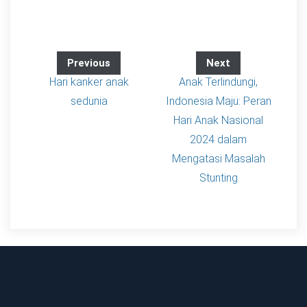
Previous
Next
Hari kanker anak
Anak Terlindungi,
sedunia
Indonesia Maju: Peran
Hari Anak Nasional
2024 dalam
Mengatasi Masalah
Stunting
Dulu, aku pikir hidup sehat bisa ditunda. Sekarang