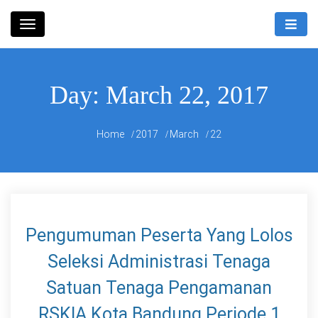
Skip
Rumah Sakit Umum Daerah
to
RSUD
Bandung Kiwari
content
Bandung
Day:
March 22, 2017
Kiwari
Home
2017
March
22
Pengumuman Peserta Yang Lolos
Seleksi Administrasi Tenaga
Satuan Tenaga Pengamanan
RSKIA Kota Bandung Periode 1