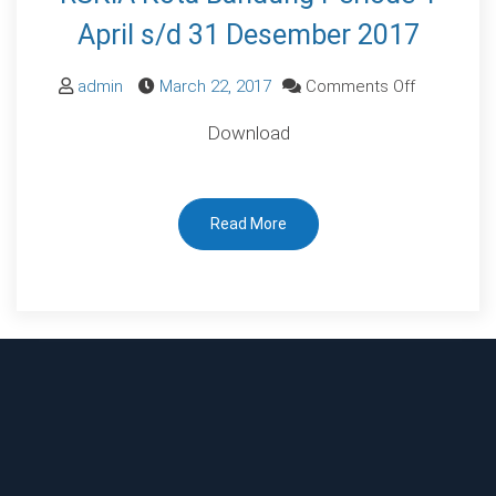
April s/d 31 Desember 2017
on
admin
March 22, 2017
Comments Off
Pengumum
Download
Peserta
Yang
Lolos
Read More
Seleksi
Administra
Tenaga
Satuan
Tenaga
Pengaman
Dulu, aku pikir hidup sehat bisa ditunda. Sekarang
RSKIA
Kota
Bandung