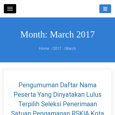
Skip
Rumah Sakit Umum Daerah
to
RSUD
Bandung Kiwari
content
Bandung
Month:
March 2017
Kiwari
Home
2017
March
Pengumuman Daftar Nama
Peserta Yang Dinyatakan Lulus
Terpilih Seleksi Penerimaan
Satuan Pengamanan RSKIA Kota