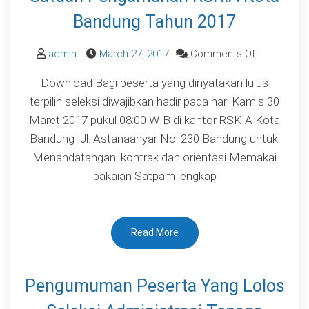
Bandung Tahun 2017
on
admin
March 27, 2017
Comments Off
Pengumum
Download Bagi peserta yang dinyatakan lulus
Daftar
terpilih seleksi diwajibkan hadir pada hari Kamis 30
Nama
Maret 2017 pukul 08:00 WIB di kantor RSKIA Kota
Peserta
Bandung Jl. Astanaanyar No. 230 Bandung untuk:
Yang
Menandatangani kontrak dan orientasi Memakai
Dinyatakan
pakaian Satpam lengkap
Lulus
Terpilih
Seleksi
Read More
Penerimaa
Satuan
Pengaman
Pengumuman Peserta Yang Lolos
RSKIA