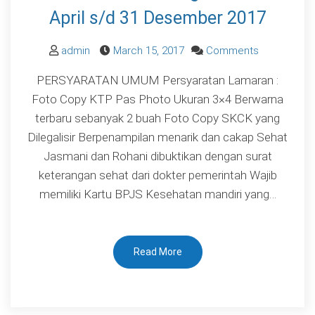
RSKIA
April s/d 31 Desember 2017
Kota
Bandung
on
admin
March 15, 2017
Comments
Periode
Pengumum
PERSYARATAN UMUM Persyaratan Lamaran :
1
Penerimaan
Foto Copy KTP Pas Photo Ukuran 3×4 Berwarna
April
Satuan
terbaru sebanyak 2 buah Foto Copy SKCK yang
s/d
Tenaga
Dilegalisir Berpenampilan menarik dan cakap Sehat
31
Pengamana
Jasmani dan Rohani dibuktikan dengan surat
Desember
RSKIA
keterangan sehat dari dokter pemerintah Wajib
2017
Kota
memiliki Kartu BPJS Kesehatan mandiri yang…
Bandung
Periode
1
Read More
April
s/d
31